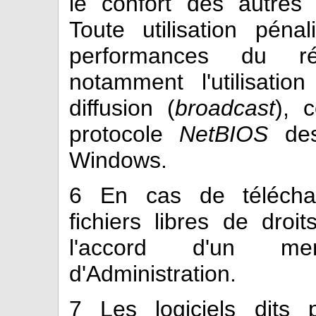
le confort des autres 
Toute utilisation péna
performances du ré
notamment l'utilisatio
diffusion (
broadcast
), 
protocole
NetBIOS
des
Windows.
6
En cas de téléchar
fichiers libres de droits
l'accord d'un m
d'Administration.
7
Les logiciels dits p