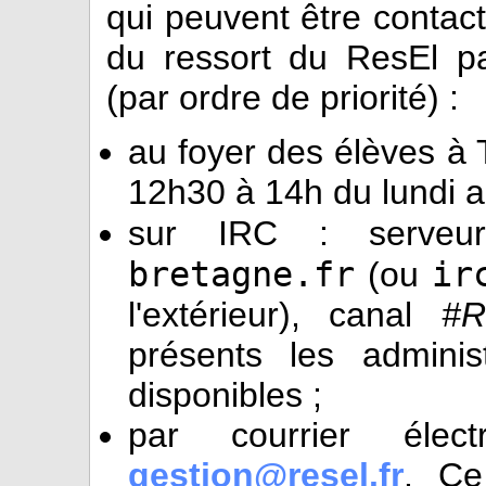
qui peuvent être contac
du ressort du ResEl p
(par ordre de priorité) :
au foyer des élèves 
12h30 à 14h du lundi a
sur IRC : serve
bretagne.fr
ir
(ou
l'extérieur), canal
#R
présents les administ
disponibles ;
par courrier élect
gestion@resel.fr
. Ce