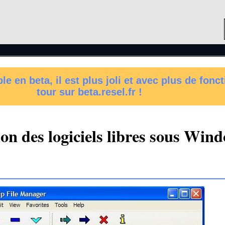
e en beta, il est plus joli et avec plus de fonct
tour sur beta.resel.fr !
on des logiciels libres sous Win