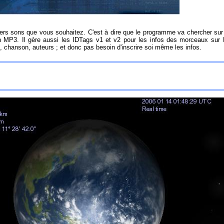
iers sons que vous souhaitez. C'est à dire que le programme va chercher sur 
 en MP3. Il gère aussi les IDTags v1 et v2 pour les infos des morceaux sur 
tre, chanson, auteurs ; et donc pas besoin d'inscrire soi même les infos.