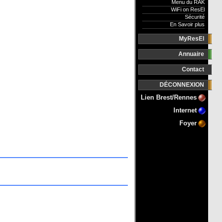
Menu du RAK
WiFi on ResEl
Sécurité
En Savoir plus
MyResEl
Annuaire
Contact
DÉCONNEXION
Lien Brest/Rennes
Internet
Foyer