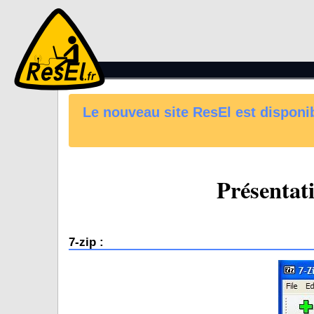
Le nouveau site ResEl est disponibl
Présentati
7-zip :