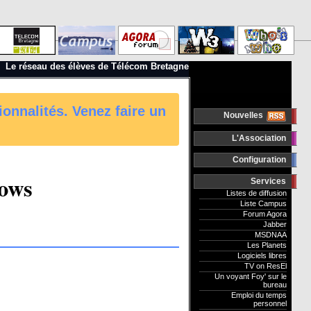
Le réseau des élèves de Télécom Bretagne
ionnalités. Venez faire un
Nouvelles
L'Association
Configuration
dows
Services
Listes de diffusion
Liste Campus
Forum Agora
Jabber
MSDNAA
Les Planets
Logiciels libres
TV on ResEl
Un voyant Foy' sur le
bureau
Emploi du temps
personnel